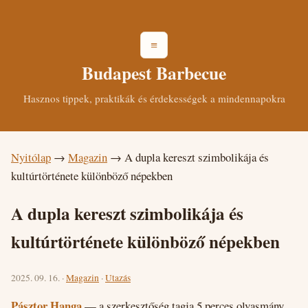
≡
Budapest Barbecue
Hasznos tippek, praktikák és érdekességek a mindennapokra
Nyitólap
→
Magazin
→
A dupla kereszt szimbolikája és
kultúrtörténete különböző népekben
A dupla kereszt szimbolikája és
kultúrtörténete különböző népekben
2025. 09. 16. ·
Magazin
·
Utazás
Pásztor Hanga
— a szerkesztőség tagja
5 perces olvasmány