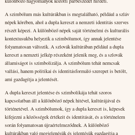
különböző hagyományok közötti párbeszédet hirdeti.
A szimbólum más kultúrákban is megtalálható, például a szláv
népek körében, ahol a dupla kereszt a nemzeti identitás szerves
részét képezi. A különböző népek saját történelmi és kulturális
kontextusukba helyezik a szimbólumot, így annak jelentése
folyamatosan változik. A szlovák kultúrában például a dupla
kereszt a nemzeti jelkép részeként jelenik meg, és a szlovák
államiságot is szimbolizálja. A szimbólum tehát nemcsak
vallási, hanem politikai és identitásformáló szerepet is betölt,
ami gazdagítja a jelentését.
A dupla kereszt jelentése és szimbolikája tehát szoros
kapcsolatban áll a különböző népek hitével, kultúrájával és
történetével. A szimbólumok, így a dupla kereszt is, képesek
kifejezni a közösségek értékeit és identitását, és a történelem
során folyamatosan újraértelmeződnek. A különböző
kultúrákban való megjelenésük és jelentésük gazdagítja a