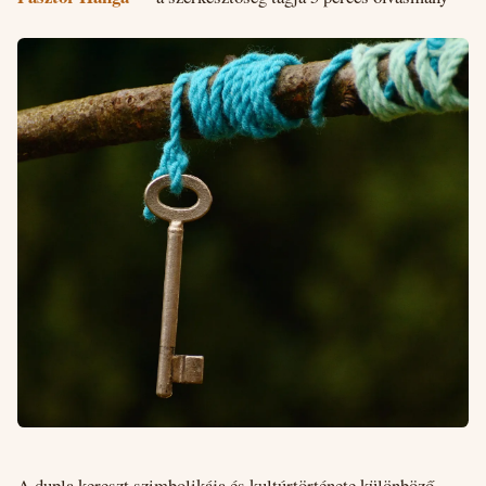
A dupla kereszt szimbolikája és kultúrtörténete különböző