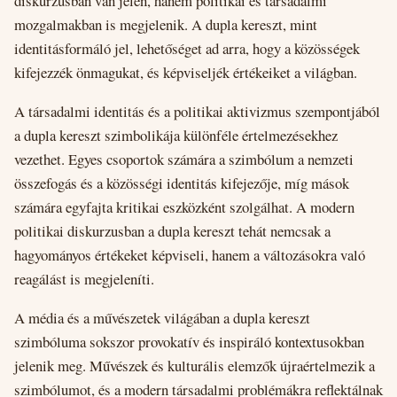
diskurzusban van jelen, hanem politikai és társadalmi
mozgalmakban is megjelenik. A dupla kereszt, mint
identitásformáló jel, lehetőséget ad arra, hogy a közösségek
kifejezzék önmagukat, és képviseljék értékeiket a világban.
A társadalmi identitás és a politikai aktivizmus szempontjából
a dupla kereszt szimbolikája különféle értelmezésekhez
vezethet. Egyes csoportok számára a szimbólum a nemzeti
összefogás és a közösségi identitás kifejezője, míg mások
számára egyfajta kritikai eszközként szolgálhat. A modern
politikai diskurzusban a dupla kereszt tehát nemcsak a
hagyományos értékeket képviseli, hanem a változásokra való
reagálást is megjeleníti.
A média és a művészetek világában a dupla kereszt
szimbóluma sokszor provokatív és inspiráló kontextusokban
jelenik meg. Művészek és kulturális elemzők újraértelmezik a
szimbólumot, és a modern társadalmi problémákra reflektálnak