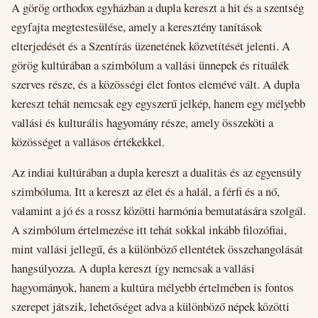
A görög orthodox egyházban a dupla kereszt a hit és a szentség
egyfajta megtestesülése, amely a keresztény tanítások
elterjedését és a Szentírás üzenetének közvetítését jelenti. A
görög kultúrában a szimbólum a vallási ünnepek és rituálék
szerves része, és a közösségi élet fontos elemévé vált. A dupla
kereszt tehát nemcsak egy egyszerű jelkép, hanem egy mélyebb
vallási és kulturális hagyomány része, amely összeköti a
közösséget a vallásos értékekkel.
Az indiai kultúrában a dupla kereszt a dualitás és az egyensúly
szimbóluma. Itt a kereszt az élet és a halál, a férfi és a nő,
valamint a jó és a rossz közötti harmónia bemutatására szolgál.
A szimbólum értelmezése itt tehát sokkal inkább filozófiai,
mint vallási jellegű, és a különböző ellentétek összehangolását
hangsúlyozza. A dupla kereszt így nemcsak a vallási
hagyományok, hanem a kultúra mélyebb értelmében is fontos
szerepet játszik, lehetőséget adva a különböző népek közötti