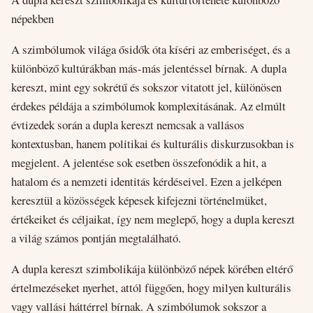
népekben
A szimbólumok világa ősidők óta kíséri az emberiséget, és a
különböző kultúrákban más-más jelentéssel bírnak. A dupla
kereszt, mint egy sokrétű és sokszor vitatott jel, különösen
érdekes példája a szimbólumok komplexitásának. Az elmúlt
évtizedek során a dupla kereszt nemcsak a vallásos
kontextusban, hanem politikai és kulturális diskurzusokban is
megjelent. A jelentése sok esetben összefonódik a hit, a
hatalom és a nemzeti identitás kérdéseivel. Ezen a jelképen
keresztül a közösségek képesek kifejezni történelmüket,
értékeiket és céljaikat, így nem meglepő, hogy a dupla kereszt
a világ számos pontján megtalálható.
A dupla kereszt szimbolikája különböző népek körében eltérő
értelmezéseket nyerhet, attól függően, hogy milyen kulturális
vagy vallási háttérrel bírnak. A szimbólumok sokszor a