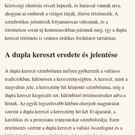
közösségi identitás részét képezik, és hatással vannak arra,
ahogyan az emberek a világot látják, illetve értelmezik. A
szimbolikus jelentések folyamatosan változnak, és a
történelem során új kontextusokban jelennek meg, így a dupla
kereszt története is számos érdekes fordulatot tartalmaz.
A dupla kereszt eredete és jelentése
A dupla kereszt szimbóluma mélyen gyökerezik a vallásos
tradíciókban, különösen a kereszténységben. A kereszt, mint a
megváltás jele, a keresztény hit központi szimbóluma, míg a
dupla kereszt kiegészíti ezt, különböző értelmezéseket adva a
hitnek. Az egyik legszélesebb körben elterjedt magyarázat
szerint a dupla kereszt a keresztény hit két fő ágazatát, a
katolikus és a protestáns irányzatokat szimbolizálja. Ezen
értelmezés szerint a dupla kereszt a vallási összefogást és a