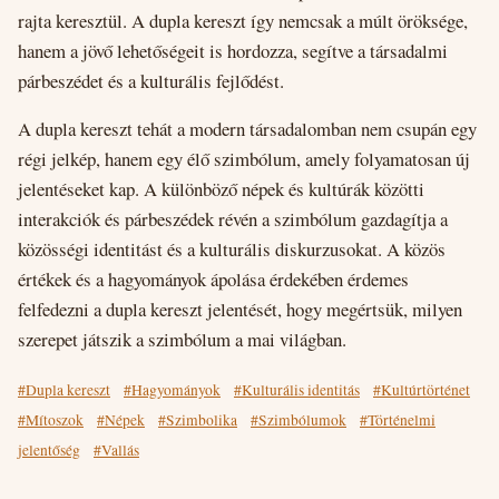
rajta keresztül. A dupla kereszt így nemcsak a múlt öröksége,
hanem a jövő lehetőségeit is hordozza, segítve a társadalmi
párbeszédet és a kulturális fejlődést.
A dupla kereszt tehát a modern társadalomban nem csupán egy
régi jelkép, hanem egy élő szimbólum, amely folyamatosan új
jelentéseket kap. A különböző népek és kultúrák közötti
interakciók és párbeszédek révén a szimbólum gazdagítja a
közösségi identitást és a kulturális diskurzusokat. A közös
értékek és a hagyományok ápolása érdekében érdemes
felfedezni a dupla kereszt jelentését, hogy megértsük, milyen
szerepet játszik a szimbólum a mai világban.
#Dupla kereszt
#Hagyományok
#Kulturális identitás
#Kultúrtörténet
#Mítoszok
#Népek
#Szimbolika
#Szimbólumok
#Történelmi
jelentőség
#Vallás