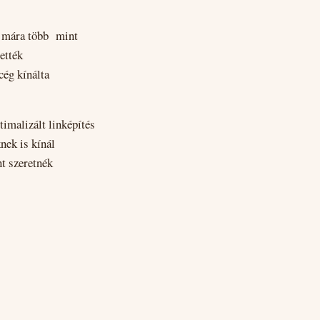
és mára több mint
ették
cég kínálta
timalizált linképítés
nek is kínál
nt szeretnék