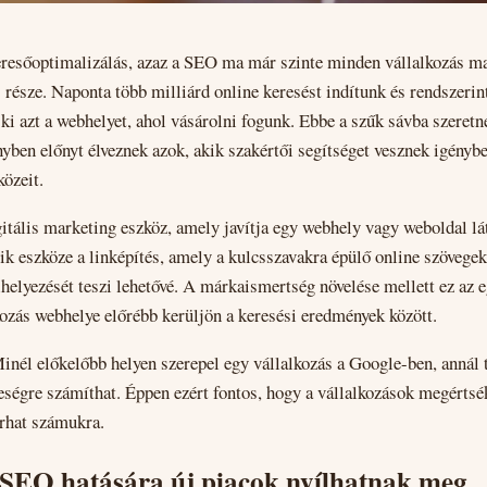
eresőoptimalizálás, azaz a SEO ma már szinte minden vállalkozás m
s része. Naponta több milliárd online keresést indítunk és rendszerin
k ki azt a webhelyet, ahol vásárolni fogunk. Ebbe a szűk sávba szeret
nyben előnyt élveznek azok, akik szakértői segítséget vesznek igénybe
özeit.
tális marketing eszköz, amely javítja egy webhely vagy weboldal lá
gyik eszköze a linképítés, amely a kulcsszavakra épülő online szövege
helyezését teszi lehetővé. A márkaismertség növelése mellett ez az 
kozás webhelye előrébb kerüljön a keresési eredmények között.
inél előkelőbb helyen szerepel egy vállalkozás a Google-ben, annál 
reségre számíthat. Éppen ezért fontos, hogy a vállalkozások megérts
árhat számukra.
 SEO hatására új piacok nyílhatnak meg