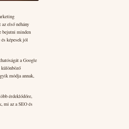
arketing
t az első néhány
ne bejutni minden
 és képesek jól
thatóságát a Google
k különböző
egyik módja annak,
több érdeklődőre,
ék, mi az a SEO és