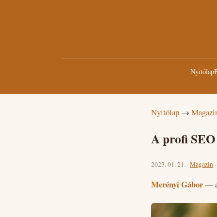
Nyitólap
B
Nyitólap
→
Magazi
A profi SEO
2023. 01. 21. ·
Magazin
Merényi Gábor
— a 