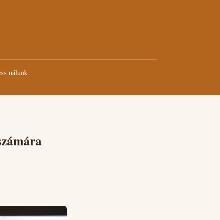
ss nálunk
 számára