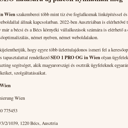
in Wien
szakemberei több mint tíz éve foglalkoznak linképítéssel 
boldallal állnak kapcsolatban. 2022-ben Ausztriában is elérhetővé t
y már a bécsi és a Bécs környéki vállalkozások számára is elérhető a 
esőoptimalizálás, német nyelven, német weboldalakon.
kijelenthetjük, hogy egyre több üzlettulajdonos ismeri fel a keresőop
SEO 1 PRO OG in Wien
es tapasztalattal rendelkező
olyan ügyfelek
keting segítséget, akik magyarországi és osztrák ügyfeleknek egyará
keiket, szolgáltatásaikat.
 Wien
mierung Wien
20 775453
3/2/1039, 1220 Bécs, Ausztria