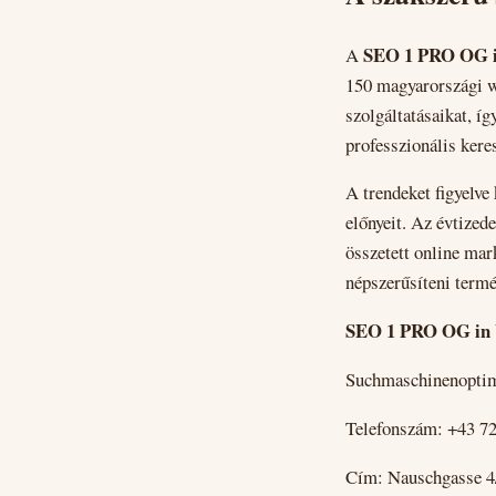
SEO 1 PRO OG 
A
150 magyarországi we
szolgáltatásaikat, íg
professzionális ker
A trendeket figyelve 
előnyeit. Az évtized
összetett online mar
népszerűsíteni termé
SEO 1 PRO OG in
Suchmaschinenopti
Telefonszám: +43 7
Cím: Nauschgasse 4/