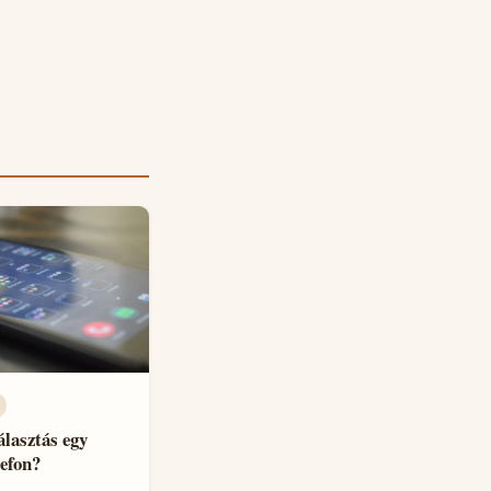
álasztás egy
efon?