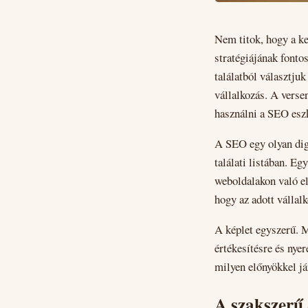
Nem titok, hogy a k
stratégiájának fonto
találatból választju
vállalkozás. A verse
használni a SEO eszk
A SEO egy olyan digi
találati listában. E
weboldalakon való el
hogy az adott vállal
A képlet egyszerű. M
értékesítésre és nye
milyen előnyökkel j
A szakszerű