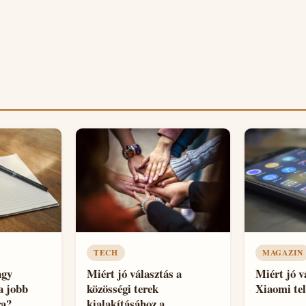
TECH
MAGAZIN
agy
Miért jó választás a
Miért jó v
a jobb
közösségi terek
Xiaomi tel
ra?
kialakításához a