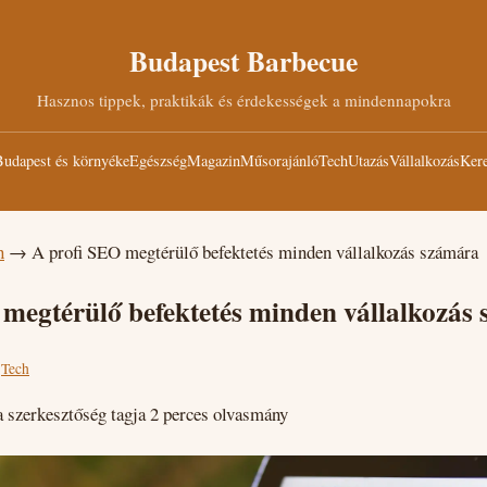
Budapest Barbecue
Hasznos tippek, praktikák és érdekességek a mindennapokra
udapest és környéke
Egészség
Magazin
Műsorajánló
Tech
Utazás
Vállalkozás
Kere
n
→
A profi SEO megtérülő befektetés minden vállalkozás számára
 megtérülő befektetés minden vállalkozás
·
Tech
szerkesztőség tagja
2 perces olvasmány