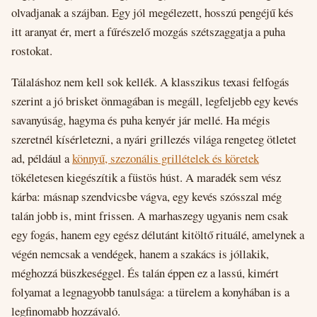
olvadjanak a szájban. Egy jól megélezett, hosszú pengéjű kés
itt aranyat ér, mert a fűrészelő mozgás szétszaggatja a puha
rostokat.
Tálaláshoz nem kell sok kellék. A klasszikus texasi felfogás
szerint a jó brisket önmagában is megáll, legfeljebb egy kevés
savanyúság, hagyma és puha kenyér jár mellé. Ha mégis
szeretnél kísérletezni, a nyári grillezés világa rengeteg ötletet
ad, például a
könnyű, szezonális grillételek és köretek
tökéletesen kiegészítik a füstös húst. A maradék sem vész
kárba: másnap szendvicsbe vágva, egy kevés szósszal még
talán jobb is, mint frissen. A marhaszegy ugyanis nem csak
egy fogás, hanem egy egész délutánt kitöltő rituálé, amelynek a
végén nemcsak a vendégek, hanem a szakács is jóllakik,
méghozzá büszkeséggel. És talán éppen ez a lassú, kimért
folyamat a legnagyobb tanulsága: a türelem a konyhában is a
legfinomabb hozzávaló.