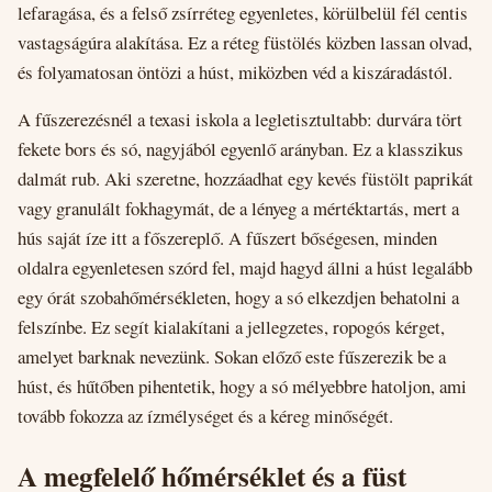
lefaragása, és a felső zsírréteg egyenletes, körülbelül fél centis
vastagságúra alakítása. Ez a réteg füstölés közben lassan olvad,
és folyamatosan öntözi a húst, miközben véd a kiszáradástól.
A fűszerezésnél a texasi iskola a legletisztultabb: durvára tört
fekete bors és só, nagyjából egyenlő arányban. Ez a klasszikus
dalmát rub. Aki szeretne, hozzáadhat egy kevés füstölt paprikát
vagy granulált fokhagymát, de a lényeg a mértéktartás, mert a
hús saját íze itt a főszereplő. A fűszert bőségesen, minden
oldalra egyenletesen szórd fel, majd hagyd állni a húst legalább
egy órát szobahőmérsékleten, hogy a só elkezdjen behatolni a
felszínbe. Ez segít kialakítani a jellegzetes, ropogós kérget,
amelyet barknak nevezünk. Sokan előző este fűszerezik be a
húst, és hűtőben pihentetik, hogy a só mélyebbre hatoljon, ami
tovább fokozza az ízmélységet és a kéreg minőségét.
A megfelelő hőmérséklet és a füst