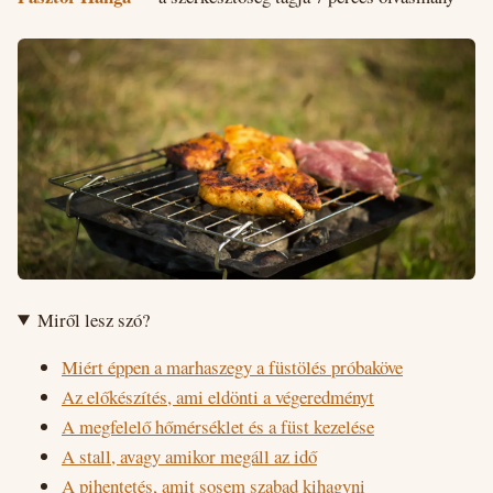
Miről lesz szó?
Miért éppen a marhaszegy a füstölés próbaköve
Az előkészítés, ami eldönti a végeredményt
A megfelelő hőmérséklet és a füst kezelése
A stall, avagy amikor megáll az idő
A pihentetés, amit sosem szabad kihagyni