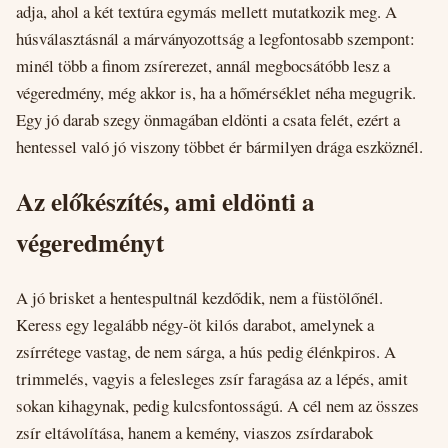
adja, ahol a két textúra egymás mellett mutatkozik meg. A
húsválasztásnál a márványozottság a legfontosabb szempont:
minél több a finom zsírerezet, annál megbocsátóbb lesz a
végeredmény, még akkor is, ha a hőmérséklet néha megugrik.
Egy jó darab szegy önmagában eldönti a csata felét, ezért a
hentessel való jó viszony többet ér bármilyen drága eszköznél.
Az előkészítés, ami eldönti a
végeredményt
A jó brisket a hentespultnál kezdődik, nem a füstölőnél.
Keress egy legalább négy-öt kilós darabot, amelynek a
zsírrétege vastag, de nem sárga, a hús pedig élénkpiros. A
trimmelés, vagyis a felesleges zsír faragása az a lépés, amit
sokan kihagynak, pedig kulcsfontosságú. A cél nem az összes
zsír eltávolítása, hanem a kemény, viaszos zsírdarabok