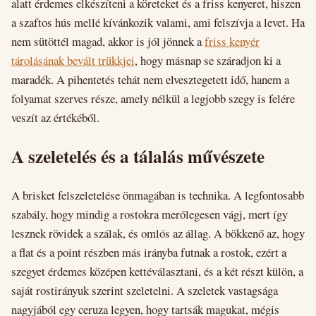
alatt érdemes elkészíteni a köreteket és a friss kenyeret, hiszen
a szaftos hús mellé kívánkozik valami, ami felszívja a levet. Ha
nem sütöttél magad, akkor is jól jönnek a
friss kenyér
tárolásának bevált trükkjei
, hogy másnap se száradjon ki a
maradék. A pihentetés tehát nem elvesztegetett idő, hanem a
folyamat szerves része, amely nélkül a legjobb szegy is felére
veszít az értékéből.
A szeletelés és a tálalás művészete
A brisket felszeletelése önmagában is technika. A legfontosabb
szabály, hogy mindig a rostokra merőlegesen vágj, mert így
lesznek rövidek a szálak, és omlós az állag. A bökkenő az, hogy
a flat és a point részben más irányba futnak a rostok, ezért a
szegyet érdemes középen kettéválasztani, és a két részt külön, a
saját rostirányuk szerint szeletelni. A szeletek vastagsága
nagyjából egy ceruza legyen, hogy tartsák magukat, mégis