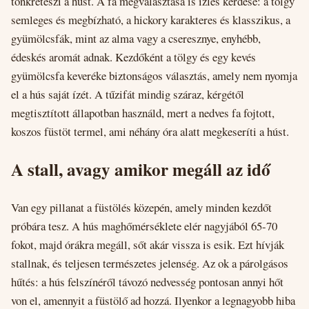
tönkreteszi a húst. A fa megválasztása is ízlés kérdése: a tölgy
semleges és megbízható, a hickory karakteres és klasszikus, a
gyümölcsfák, mint az alma vagy a cseresznye, enyhébb,
édeskés aromát adnak. Kezdőként a tölgy és egy kevés
gyümölcsfa keveréke biztonságos választás, amely nem nyomja
el a hús saját ízét. A tűzifát mindig száraz, kérgétől
megtisztított állapotban használd, mert a nedves fa fojtott,
koszos füstöt termel, ami néhány óra alatt megkeseríti a húst.
A stall, avagy amikor megáll az idő
Van egy pillanat a füstölés közepén, amely minden kezdőt
próbára tesz. A hús maghőmérséklete elér nagyjából 65-70
fokot, majd órákra megáll, sőt akár vissza is esik. Ezt hívják
stallnak, és teljesen természetes jelenség. Az ok a párolgásos
hűtés: a hús felszínéről távozó nedvesség pontosan annyi hőt
von el, amennyit a füstölő ad hozzá. Ilyenkor a legnagyobb hiba