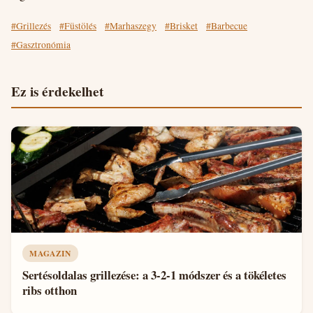
#Grillezés
#Füstölés
#Marhaszegy
#Brisket
#Barbecue
#Gasztronómia
Ez is érdekelhet
MAGAZIN
Sertésoldalas grillezése: a 3-2-1 módszer és a tökéletes
ribs otthon