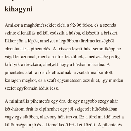
kihagyni
Amikor a maghőmérséklet eléri a 92-96 fokot, és a szonda
szinte ellenállás nélkül csúszik a húsba, elkészült a brisket.
Ekkor jön a lépés, amelyet a legtöbben türelmetlenségből
elrontanak: a pihentetés. A frissen levett húst semmiképp ne
vágd fel azonnal, mert a rostok feszülnek, a nedvesség pedig
kifolyik a deszkára, ahelyett hogy a húsban maradna. A
pihentetés alatt a rostok ellazulnak, a zselatinná bomlott
kollagén megköt, és a szaft egyenletesen oszlik el, így minden
szelet egyformán lédús lesz.
A minimális pihentetés egy óra, de egy nagyobb szegy akár
két-három órát is elpihenhet egy jól szigetelt hűtőtáskában
vagy egy sütőben, alacsony hőn tartva. Ez a türelmi idő teszi a
különbséget a jó és a kiemelkedő brisket között. A pihentetés