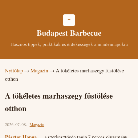
≡
Budapest Barbecue
Hasznos tippek, praktikák és érdekességek a mindennapokra
Nyitólap
→
Magazin
→
A tökéletes marhaszegy füstölése
otthon
A tökéletes marhaszegy füstölése
otthon
2026. 07. 08. ·
Magazin
Pásztor Hanga
— a szerkesztőség tagja
7 perces olvasmány