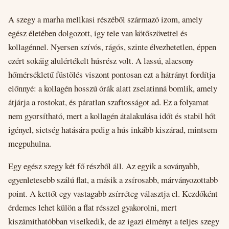
A szegy a marha mellkasi részéből származó izom, amely
egész életében dolgozott, így tele van kötőszövettel és
kollagénnel. Nyersen szívós, rágós, szinte élvezhetetlen, éppen
ezért sokáig alulértékelt húsrész volt. A lassú, alacsony
hőmérsékletű füstölés viszont pontosan ezt a hátrányt fordítja
előnnyé: a kollagén hosszú órák alatt zselatinná bomlik, amely
átjárja a rostokat, és páratlan szaftosságot ad. Ez a folyamat
nem gyorsítható, mert a kollagén átalakulása időt és stabil hőt
igényel, sietség hatására pedig a hús inkább kiszárad, mintsem
megpuhulna.
Egy egész szegy két fő részből áll. Az egyik a soványabb,
egyenletesebb szálú flat, a másik a zsírosabb, márványozottabb
point. A kettőt egy vastagabb zsírréteg választja el. Kezdőként
érdemes lehet külön a flat résszel gyakorolni, mert
kiszámíthatóbban viselkedik, de az igazi élményt a teljes szegy