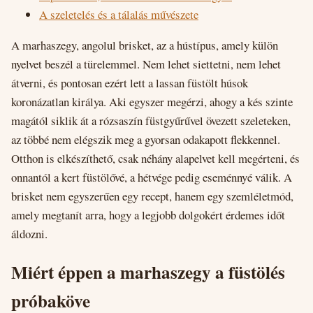
A szeletelés és a tálalás művészete
A marhaszegy, angolul brisket, az a hústípus, amely külön
nyelvet beszél a türelemmel. Nem lehet siettetni, nem lehet
átverni, és pontosan ezért lett a lassan füstölt húsok
koronázatlan királya. Aki egyszer megérzi, ahogy a kés szinte
magától siklik át a rózsaszín füstgyűrűvel övezett szeleteken,
az többé nem elégszik meg a gyorsan odakapott flekkennel.
Otthon is elkészíthető, csak néhány alapelvet kell megérteni, és
onnantól a kert füstölővé, a hétvége pedig eseménnyé válik. A
brisket nem egyszerűen egy recept, hanem egy szemléletmód,
amely megtanít arra, hogy a legjobb dolgokért érdemes időt
áldozni.
Miért éppen a marhaszegy a füstölés
próbaköve