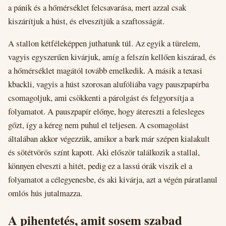
a pánik és a hőmérséklet felcsavarása, mert azzal csak
kiszárítjuk a húst, és elveszítjük a szaftosságát.
A stallon kétféleképpen juthatunk túl. Az egyik a türelem,
vagyis egyszerűen kivárjuk, amíg a felszín kellően kiszárad, és
a hőmérséklet magától tovább emelkedik. A másik a texasi
kbackli, vagyis a húst szorosan alufóliába vagy pauszpapírba
csomagoljuk, ami csökkenti a párolgást és felgyorsítja a
folyamatot. A pauszpapír előnye, hogy átereszti a felesleges
gőzt, így a kéreg nem puhul el teljesen. A csomagolást
általában akkor végezzük, amikor a bark már szépen kialakult
és sötétvörös színt kapott. Aki először találkozik a stallal,
könnyen elveszti a hitét, pedig ez a lassú órák viszik el a
folyamatot a célegyenesbe, és aki kivárja, azt a végén páratlanul
omlós hús jutalmazza.
A pihentetés, amit sosem szabad