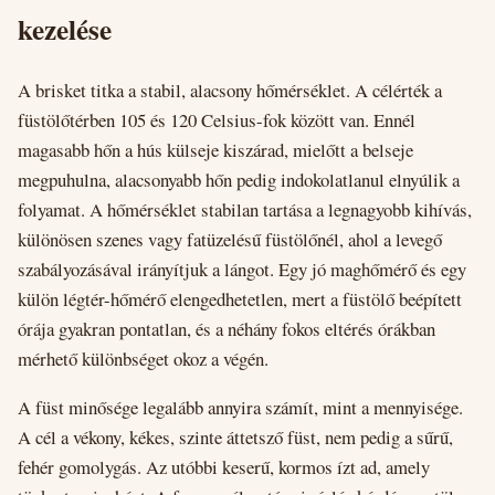
kezelése
A brisket titka a stabil, alacsony hőmérséklet. A célérték a
füstölőtérben 105 és 120 Celsius-fok között van. Ennél
magasabb hőn a hús külseje kiszárad, mielőtt a belseje
megpuhulna, alacsonyabb hőn pedig indokolatlanul elnyúlik a
folyamat. A hőmérséklet stabilan tartása a legnagyobb kihívás,
különösen szenes vagy fatüzelésű füstölőnél, ahol a levegő
szabályozásával irányítjuk a lángot. Egy jó maghőmérő és egy
külön légtér-hőmérő elengedhetetlen, mert a füstölő beépített
órája gyakran pontatlan, és a néhány fokos eltérés órákban
mérhető különbséget okoz a végén.
A füst minősége legalább annyira számít, mint a mennyisége.
A cél a vékony, kékes, szinte áttetsző füst, nem pedig a sűrű,
fehér gomolygás. Az utóbbi keserű, kormos ízt ad, amely