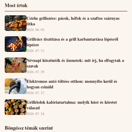
Most írtuk
Csirke grillezése: pácok, hőfok és a szaftos szárnyas
titka
2026. 08. 05.
Grillrács tisztítása és a grill karbantartása lépésről
lépésre
2026. 07. 31.
Névnapi köszöntők és üzenetek: mit írj, ha elfogytak a
szavak
2026. 07. 29.
Elektromos autó töltése otthon: mennyibe kerül és
hogyan csináld
2026. 07. 27.
Grillételek kalóriatartalma: melyik húst és köretet
válaszd
2026. 07. 24.
Böngéssz témák szerint