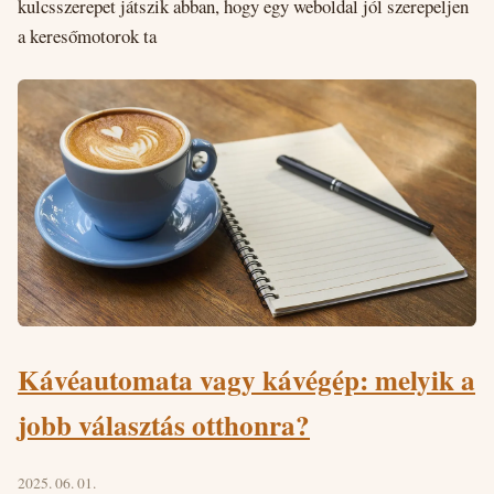
kulcsszerepet játszik abban, hogy egy weboldal jól szerepeljen
a keresőmotorok ta
Kávéautomata vagy kávégép: melyik a
jobb választás otthonra?
2025. 06. 01.