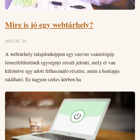
Mire is jó egy webtárhely?
2022. 07. 25.
A webtárhely tulajdonképpen egy szerver számítógép
lemezfelületének egységnyi részét jelenti, mely el van
különítve egy adott felhasználó részére, amin a honlapja
található. Ez nagyon széles körben ha