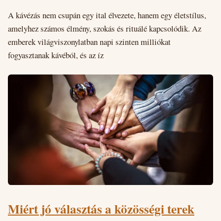
A kávézás nem csupán egy ital élvezete, hanem egy életstílus,
amelyhez számos élmény, szokás és rituálé kapcsolódik. Az
emberek világviszonylatban napi szinten milliókat
fogyasztanak kávéból, és az íz
Miért jó választás a közösségi terek