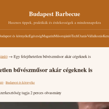
Budapest Barbecue
Hasznos tippek, praktikák és érdekességek a mindennapokra
udapest és környéke
Egészség
Magazin
Műsorajánló
Tech
Utazás
Vállalkozás
Kere
jánló
→
Egy felejthetetlen bűvészműsor akár cégeknek is
tetlen bűvészműsor akár cégeknek is
nló
·
Budapest és környéke
zerkesztőség tagja
2 perces olvasmány