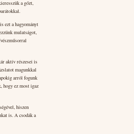
kieresszük a gőzt,
barátokkal.
is ezt a hagyományt
dezzünk mulatságot,
bűvészműsorral
r aktív részesei is
rázslatot magunkkal
apokig arról fogunk
k, hogy ez most igaz
ségével, hiszen
nkat is. A csodák a