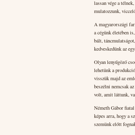
lassan vége a télnek,
mulatozzunk, viccelő
A magyarországi far
a cégünk életében is
bált, táncmulatságot
kedveskedünk az egy
Olyan lenyűgöző csod
lehetünk a produkció
visszük majd az emlé
beszélni nemcsak az 
volt, amit láttunk, va
Németh Gábor fiatal 
képes arra, hogy a s
szemünk előtt fognak