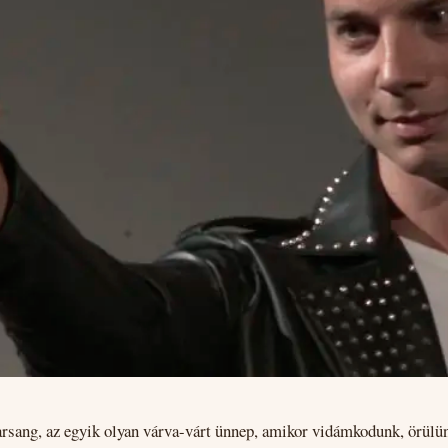
arsang, az egyik olyan várva-várt ünnep, amikor vidámkodunk, örülü