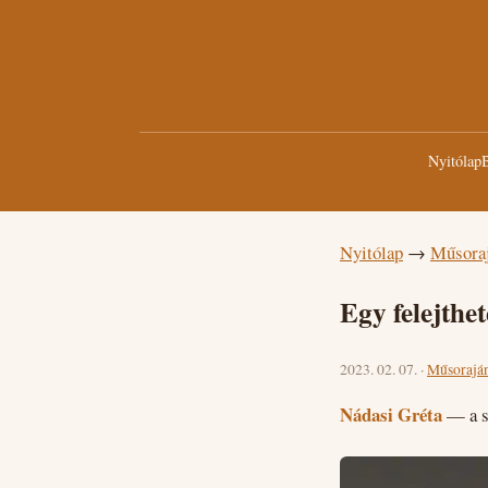
Nyitólap
B
Nyitólap
→
Műsora
Egy felejthe
2023. 02. 07. ·
Műsorajá
Nádasi Gréta
— a s