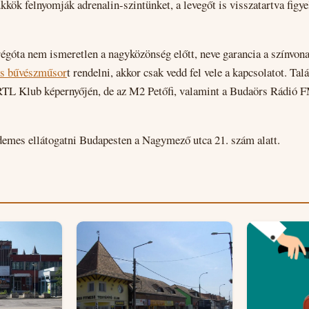
ükkök felnyomják adrenalin-szintünket, a levegőt is visszatartva figy
óta nem ismeretlen a nagyközönség előtt, neve garancia a színvonal
es bűvészműsor
t rendelni, akkor csak vedd fel vele a kapcsolatot. Ta
RTL Klub képernyőjén, de az M2 Petőfi, valamint a Budaörs Rádió
rdemes ellátogatni Budapesten a Nagymező utca 21. szám alatt.