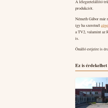
A lélegzetelállító tr
produkciót.
Németh Gábor már rég
így ha szeretnél
cég
a TV2, valamint az 
is.
Önálló estjeire is é
Ez is érdekelhet