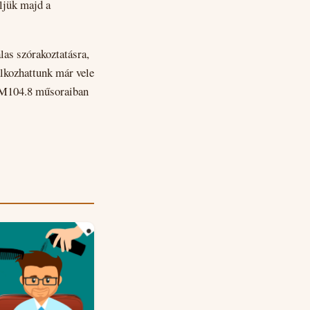
eljük majd a
as szórakoztatásra,
lálkozhattunk már vele
 FM104.8 műsoraiban