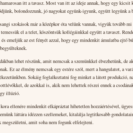
 hamarosan itt a tavasz. Most van itt az ideje annak, hogy egy kicsit 
djünk, bolondozzunk, jó nagyokat együnk-igyunk, együtt legyünk a 
sangi szokások már a középkor óta velünk vannak, vigyük tovább mi 
, temessük el a telet, köszöntsük kollégáinkkal együtt a tavaszt. Ren
, és emeljük az est fényét azzal, hogy egy mindenkit ámulatba ejtő 
begyűlteknek.
ákban lehet részünk, amit nemcsak a szemünkkel élvezhetünk, de aká
nak. Ez az élmény nemcsak egy estére szól, mert a hangulatot, a va
kezetünkben. Sokáig foglalkoztatni fog minket a látott produkció, n
ottlévőkkel, de azokkal is, akik nem lehettek részei ennek a csodána
gy illúzió.
kora ellenére mindenkit elkápráztat hihetetlen hozzáértésével, ügyes
zemünk láttára idézzen szellemeket, kitalálja legtitkosabb gondolatai
 megszületni, amit soha nem fogunk elfelejteni.