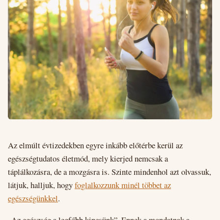
Az elmúlt évtizedekben egyre inkább előtérbe kerül az
egészségtudatos életmód, mely kierjed nemcsak a
táplálkozásra, de a mozgásra is. Szinte mindenhol azt olvassuk,
látjuk, halljuk, hogy
foglalkozzunk minél többet az
egészségünkkel
.
„Az egészség a legfőbb kincsünk”. Ennek a mondatnak a