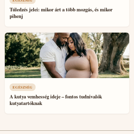
EGÉSZSÉG
Túledzés jelei: mikor árt a több mozgás, és mikor
pihenj
EGÉSZSÉG
A kutya vemhesség ideje – fontos tudnivalók
kutyatartóknak