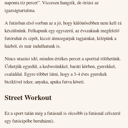
naponta tíz percet”. Viccesen hangzik, de óriási az
igazságtartalma.
A futásban első sorban az a jó, hogy különösebben nem kell rá
készülnünk. Felkapunk egy egyszerű, az évszaknak megfelelő
futóruhát és cipőt, kicsit átmozgatjuk tagjainkat, kilépünk a
házból, és már indulhatunk is.
Nincs utazási idő, minden értékes percet a sporttal tölthetünk.
Űzhetjük egyedül, a kedvesünkkel, baráti körben, gyerekkel,
családdal. Egyre többet látni, hogy a 3-4 éves gyerekek
biciklivel teker, anyuka, apuka futva követi.
Street Workout
Ez a sport talán még a futásnál is olcsóbb (a futásnál célszerű
egy futócipőbe beruházni).