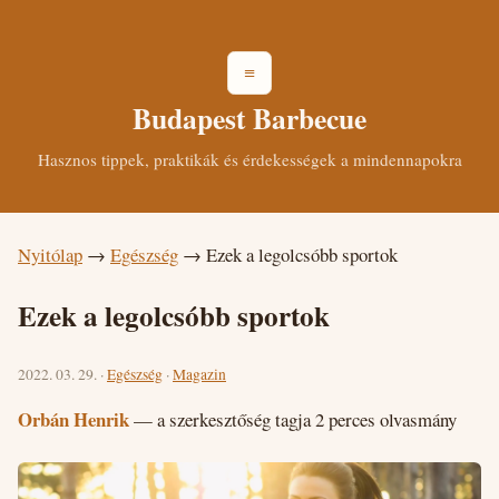
≡
Budapest Barbecue
Hasznos tippek, praktikák és érdekességek a mindennapokra
Nyitólap
→
Egészség
→
Ezek a legolcsóbb sportok
Ezek a legolcsóbb sportok
2022. 03. 29. ·
Egészség
·
Magazin
Orbán Henrik
— a szerkesztőség tagja
2 perces olvasmány