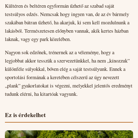
Kültéren és beltéren egyformán űzhető az szabad saját
testsúlyos edzés. Nemcsak hogy ingyen van, de az év bármely
szakában bátran űzhető, ha akarjuk, ki sem kell mozdulnunk a
lakásból. Természetesen előnyben vannak, akik kertes házban
laknak, vagy egy park közelében.
Nagyon sok edzőnek, trénernek az a véleménye, hogy a
legjobbat akkor tesszük a szervezetünkkel, ha nem „kínozzuk”
különféle súlyokkal, bőven elég a saját testsúlyunk. Ennek a
sportolási formának a keretében célszerű az úgy nevezett
„plank” gyakorlatokat is végezni, melyekkel jelentős eredményt
tudunk elérni, ha kitartóak vagyunk.
Ez is érdekelhet