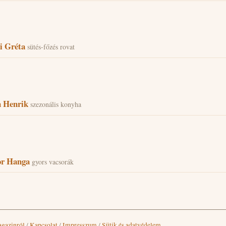
i Gréta
sütés-főzés rovat
 Henrik
szezonális konyha
or Hanga
gyors vacsorák
gazinról
/
Kapcsolat
/
Impresszum
/
Sütik és adatvédelem