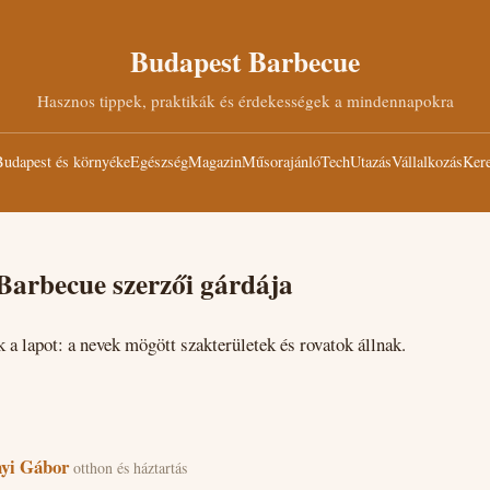
Budapest Barbecue
Hasznos tippek, praktikák és érdekességek a mindennapokra
udapest és környéke
Egészség
Magazin
Műsorajánló
Tech
Utazás
Vállalkozás
Kere
Barbecue szerzői gárdája
k a lapot: a nevek mögött szakterületek és rovatok állnak.
yi Gábor
otthon és háztartás