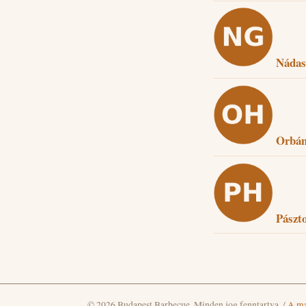
Nádas
Orbán
Pászt
© 2026 Budapest Barbecue. Minden jog fenntartva.
/
A ma