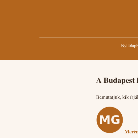
Nyitólap
B
A Budapest 
Bemutatjuk, kik írjá
Merén