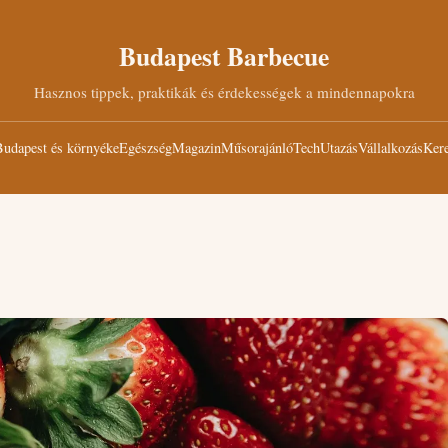
Budapest Barbecue
Hasznos tippek, praktikák és érdekességek a mindennapokra
udapest és környéke
Egészség
Magazin
Műsorajánló
Tech
Utazás
Vállalkozás
Kere