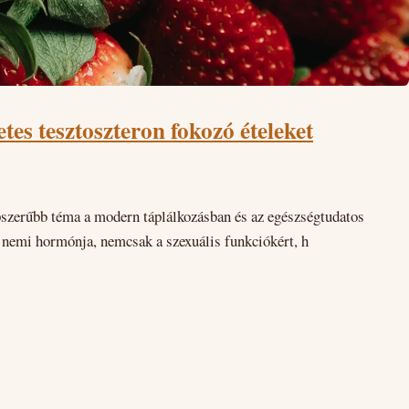
tes tesztoszteron fokozó ételeket
pszerűbb téma a modern táplálkozásban és az egészségtudatos
ő nemi hormónja, nemcsak a szexuális funkciókért, h