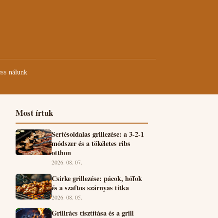
ss nálunk
Most írtuk
Sertésoldalas grillezése: a 3-2-1
módszer és a tökéletes ribs
otthon
2026. 08. 07.
Csirke grillezése: pácok, hőfok
és a szaftos szárnyas titka
2026. 08. 05.
Grillrács tisztítása és a grill