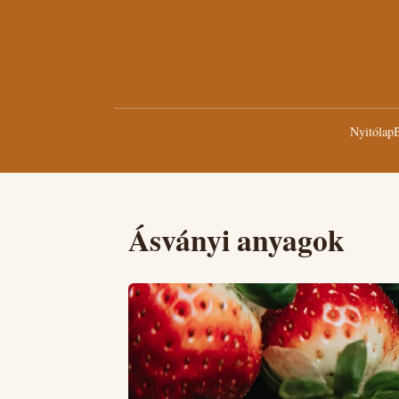
Nyitólap
B
Ásványi anyagok