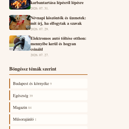
karbantartása lépésről lépésre
2026. 07. 31.
Névnapi köszöntők és üzenetek:
mit írj, ha elfogytak a szavak
2026. 07. 29.
Elektromos autó töltése otthon:
mennyibe kerül és hogyan
csináld
2026. 07. 27.
Böngéssz témák szerint
Budapest és környéke
9
Egészség
39
Magazin
84
Műsorajánló
1