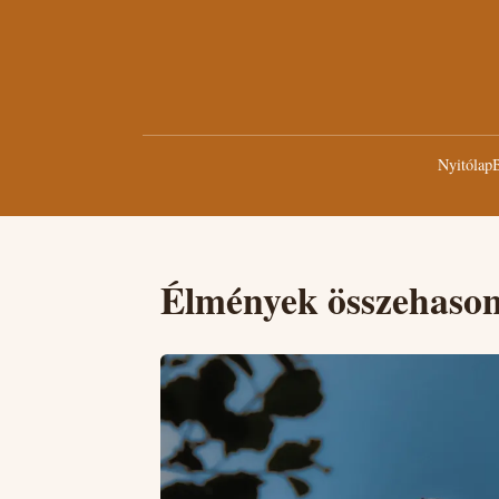
Nyitólap
B
Élmények összehason