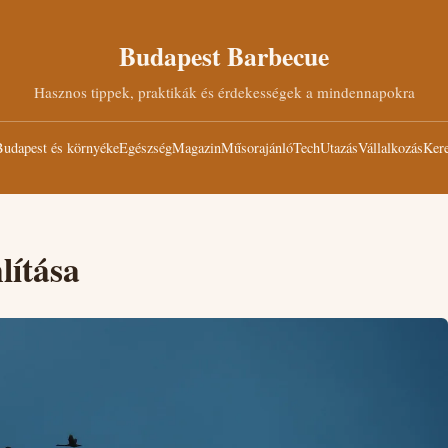
Budapest Barbecue
Hasznos tippek, praktikák és érdekességek a mindennapokra
udapest és környéke
Egészség
Magazin
Műsorajánló
Tech
Utazás
Vállalkozás
Kere
lítása