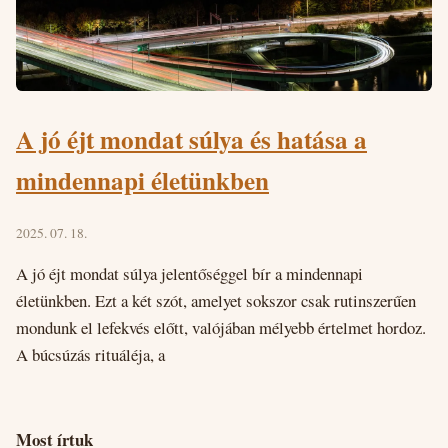
A jó éjt mondat súlya és hatása a
mindennapi életünkben
2025. 07. 18.
A jó éjt mondat súlya jelentőséggel bír a mindennapi
életünkben. Ezt a két szót, amelyet sokszor csak rutinszerűen
mondunk el lefekvés előtt, valójában mélyebb értelmet hordoz.
A búcsúzás rituáléja, a
Most írtuk