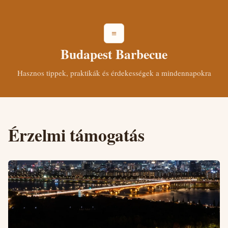
≡
Budapest Barbecue
Hasznos tippek, praktikák és érdekességek a mindennapokra
Érzelmi támogatás