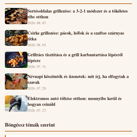
Sertésoldalas grillezése: a 3-2-1 módszer és a tökéletes
ribs otthon
2026. 08. 07.
Csirke grillezése: pácok, hőfok és a szaftos szárnyas
titka
2026. 08. 05.
Grillrács tisztítása és a grill karbantartása lépésről
lépésre
2026. 07. 31.
Névnapi köszöntők és üzenetek: mit írj, ha elfogytak a
szavak
2026. 07. 29.
Elektromos autó töltése otthon: mennyibe kerül és
hogyan csináld
2026. 07. 27.
Böngéssz témák szerint