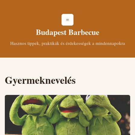
≡
Budapest Barbecue
Hasznos tippek, praktikák és érdekességek a mindennapokra
Gyermeknevelés