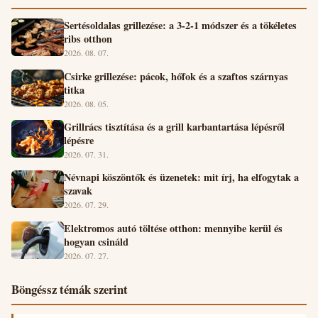
Sertésoldalas grillezése: a 3-2-1 módszer és a tökéletes
ribs otthon
2026. 08. 07.
Csirke grillezése: pácok, hőfok és a szaftos szárnyas
titka
2026. 08. 05.
Grillrács tisztítása és a grill karbantartása lépésről
lépésre
2026. 07. 31.
Névnapi köszöntők és üzenetek: mit írj, ha elfogytak a
szavak
2026. 07. 29.
Elektromos autó töltése otthon: mennyibe kerül és
hogyan csináld
2026. 07. 27.
Böngéssz témák szerint