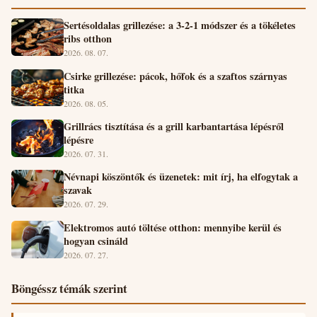
Sertésoldalas grillezése: a 3-2-1 módszer és a tökéletes
ribs otthon
2026. 08. 07.
Csirke grillezése: pácok, hőfok és a szaftos szárnyas
titka
2026. 08. 05.
Grillrács tisztítása és a grill karbantartása lépésről
lépésre
2026. 07. 31.
Névnapi köszöntők és üzenetek: mit írj, ha elfogytak a
szavak
2026. 07. 29.
Elektromos autó töltése otthon: mennyibe kerül és
hogyan csináld
2026. 07. 27.
Böngéssz témák szerint