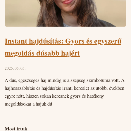
Instant hajdúsítás: Gyors és egyszerű
megoldás dúsabb hajért
2025. 05. 05.
A dús, egészséges haj mindig is a szépség szimbóluma volt. A
hajhosszabbítás és hajdúsítás iránti kereslet az utóbbi években
egyre nőtt, hiszen sokan keresnek gyors és hatékony
megoldásokat a hajuk dú
Most írtuk