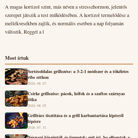
A magas kortizol szint, más néven a stresszhormon, jelentős
szerepet játszik a test működésében. A kortizol termelődése a
mellékvesékben zajlik, és normális esetben a nap folyamán
változik. Reggel a l
Most írtuk
Sertésoldalas grillezése: a 3-2-1 módszer és a tökéletes
ribs otthon
2026. 08. 07.
Csirke grillezése: pácok, hőfok és a szaftos szárnyas
titka
2026. 08. 05.
Grillrács tisztítása és a grill karbantartása lépésről
lépésre
2026. 07. 31.
Névnapi köszöntők és üzenetek: mit írj, ha elfogytak a