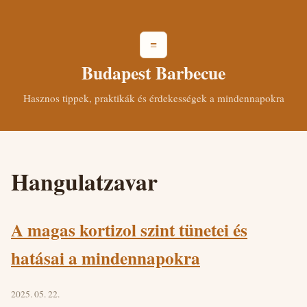
≡
Budapest Barbecue
Hasznos tippek, praktikák és érdekességek a mindennapokra
Hangulatzavar
A magas kortizol szint tünetei és
hatásai a mindennapokra
2025. 05. 22.