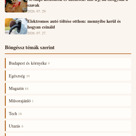
szavak
2026. 07. 29.
Elektromos autó töltése otthon: mennyibe kerül és
hogyan csináld
2026. 07. 27.
Böngéssz témák szerint
Budapest és környéke
9
Egészség
39
Magazin
84
Műsorajánló
1
Tech
18
Utazás
6