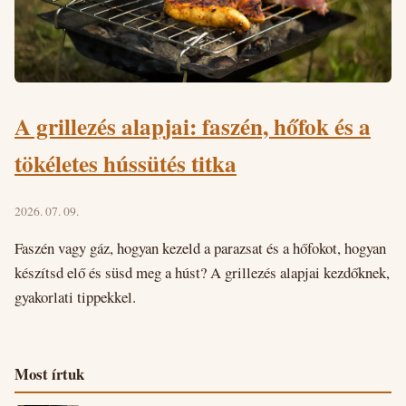
A grillezés alapjai: faszén, hőfok és a
tökéletes hússütés titka
2026. 07. 09.
Faszén vagy gáz, hogyan kezeld a parazsat és a hőfokot, hogyan
készítsd elő és süsd meg a húst? A grillezés alapjai kezdőknek,
gyakorlati tippekkel.
Most írtuk