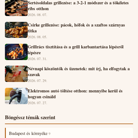
Sertésoldalas grillezése: a 3-2-1 módszer és a tökéletes
ribs otthon
2026. 08. 07.
Csirke grillezése: pácok, hőfok és a szaftos szárnyas
titka
2026. 08. 05.
Grillrács tisztítása és a grill karbantartása lépésről
lépésre
2026. 07. 31.
Névnapi köszöntők és üzenetek: mit írj, ha elfogytak a
szavak
2026. 07. 29.
Elektromos autó töltése otthon: mennyibe kerül és
hogyan csináld
2026. 07. 27.
Böngéssz témák szerint
Budapest és környéke
9