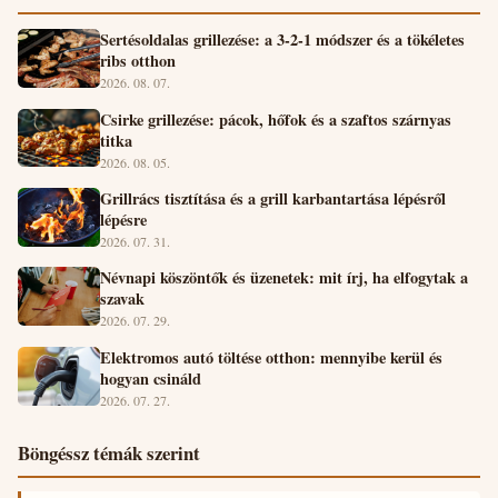
Sertésoldalas grillezése: a 3-2-1 módszer és a tökéletes
ribs otthon
2026. 08. 07.
Csirke grillezése: pácok, hőfok és a szaftos szárnyas
titka
2026. 08. 05.
Grillrács tisztítása és a grill karbantartása lépésről
lépésre
2026. 07. 31.
Névnapi köszöntők és üzenetek: mit írj, ha elfogytak a
szavak
2026. 07. 29.
Elektromos autó töltése otthon: mennyibe kerül és
hogyan csináld
2026. 07. 27.
Böngéssz témák szerint