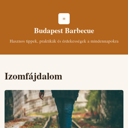
≡
Budapest Barbecue
Hasznos tippek, praktikák és érdekességek a mindennapokra
Izomfájdalom