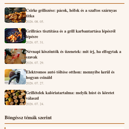
Csirke grillezése: pácok, hőfok és a szaftos szárnyas
titka
2026. 08. 05.
Grillrács tisztítása és a grill karbantartása lépésről
lépésre
2026. 07. 31.
Névnapi köszöntők és üzenetek: mit írj, ha elfogytak a
szavak
2026. 07. 29.
Elektromos autó töltése otthon: mennyibe kerül és
hogyan csináld
2026. 07. 27.
Grillételek kalóriatartalma: melyik húst és köretet
válaszd
2026. 07. 24.
Böngéssz témák szerint