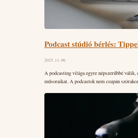
Podcast stúdió bérlés: Tippe
2025. 11. 06.
A podcasting világa egyre népszerűbbé válik, 
műsoraikat. A podcastok nem csupán szórakozt