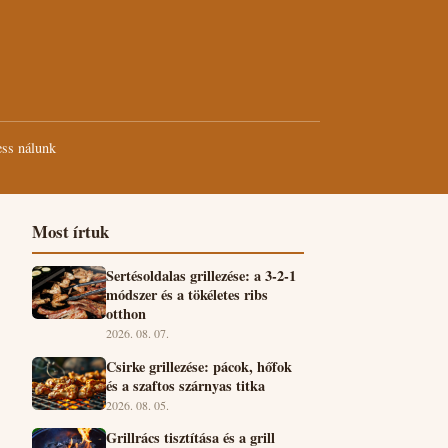
ss nálunk
Most írtuk
Sertésoldalas grillezése: a 3-2-1
módszer és a tökéletes ribs
otthon
2026. 08. 07.
Csirke grillezése: pácok, hőfok
és a szaftos szárnyas titka
2026. 08. 05.
Grillrács tisztítása és a grill