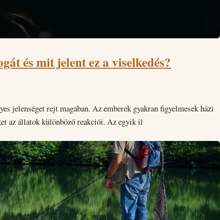
gát és mit jelent ez a viselkedés?
lyes jelenséget rejt magában. Az emberek gyakran figyelmesek házi
et az állatok különböző reakciói. Az egyik il