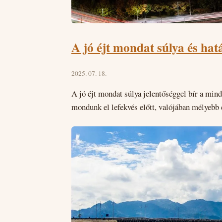
A jó éjt mondat súlya és ha
2025. 07. 18.
A jó éjt mondat súlya jelentőséggel bír a mind
mondunk el lefekvés előtt, valójában mélyebb 