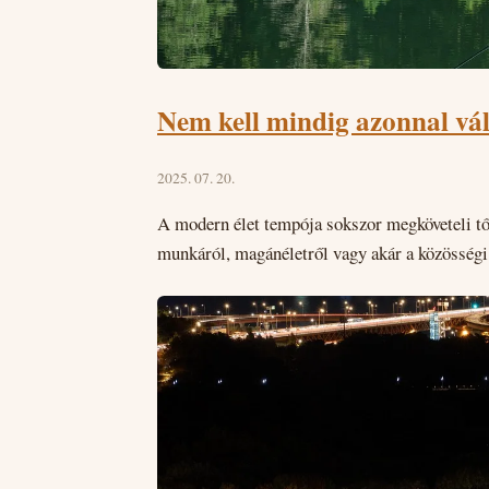
Nem kell mindig azonnal vál
2025. 07. 20.
A modern élet tempója sokszor megköveteli tő
munkáról, magánéletről vagy akár a közösségi