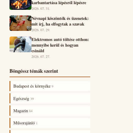
karbantartása lépésről lépésre
2026. 07. 31.
Névnapi köszöntők és üzenetek:
mit írj, ha elfogytak a szavak
2026. 07. 29.
Elektromos autó töltése otthon:
mennyibe kerül és hogyan
csináld
2026. 07. 27.
Böngéssz témák szerint
Budapest és környéke
9
Egészség
39
Magazin
84
Műsorajánló
1