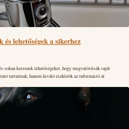
k és lehetőségek a sikerhez
és sokan keresnek lehetőségeket, hogy megvalósítsák saját
ató tartalmak, hanem kiváló eszközök az információ át