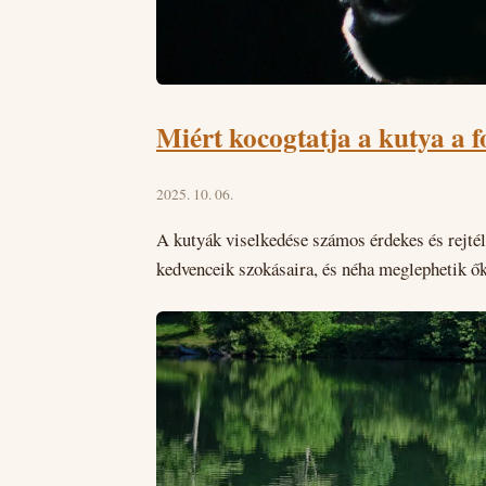
Miért kocogtatja a kutya a fo
2025. 10. 06.
A kutyák viselkedése számos érdekes és rejté
kedvenceik szokásaira, és néha meglephetik ők