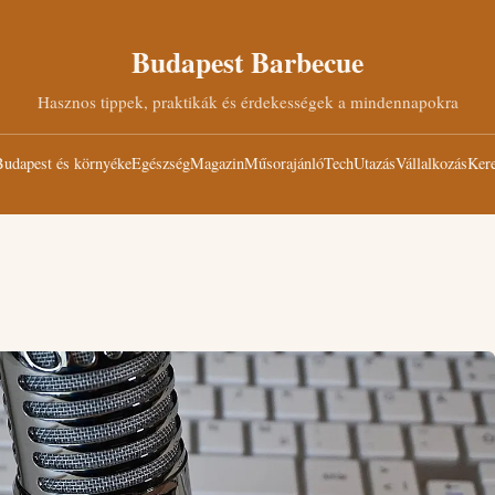
Budapest Barbecue
Hasznos tippek, praktikák és érdekességek a mindennapokra
udapest és környéke
Egészség
Magazin
Műsorajánló
Tech
Utazás
Vállalkozás
Kere