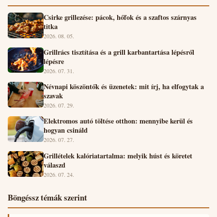
Csirke grillezése: pácok, hőfok és a szaftos szárnyas
titka
2026. 08. 05.
Grillrács tisztítása és a grill karbantartása lépésről
lépésre
2026. 07. 31.
Névnapi köszöntők és üzenetek: mit írj, ha elfogytak a
szavak
2026. 07. 29.
Elektromos autó töltése otthon: mennyibe kerül és
hogyan csináld
2026. 07. 27.
Grillételek kalóriatartalma: melyik húst és köretet
válaszd
2026. 07. 24.
Böngéssz témák szerint