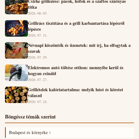
Csirke grillezése: pácok, hőfok és a szaftos szárnyas
titka
2026. 08. 05.
Grillrács tisztítása és a grill karbantartása lépésről
lépésre
2026. 07. 31.
Névnapi köszöntők és üzenetek: mit írj, ha elfogytak a
szavak
2026. 07. 29.
Elektromos autó töltése otthon: mennyibe kerül és
hogyan csináld
2026. 07. 27.
Grillételek kalóriatartalma: melyik húst és köretet
válaszd
2026. 07. 24.
Böngéssz témák szerint
Budapest és környéke
9