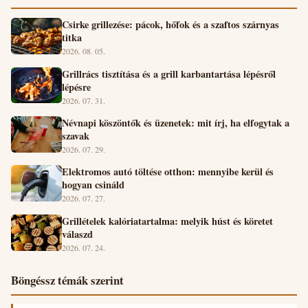
Csirke grillezése: pácok, hőfok és a szaftos szárnyas
titka
2026. 08. 05.
Grillrács tisztítása és a grill karbantartása lépésről
lépésre
2026. 07. 31.
Névnapi köszöntők és üzenetek: mit írj, ha elfogytak a
szavak
2026. 07. 29.
Elektromos autó töltése otthon: mennyibe kerül és
hogyan csináld
2026. 07. 27.
Grillételek kalóriatartalma: melyik húst és köretet
válaszd
2026. 07. 24.
Böngéssz témák szerint