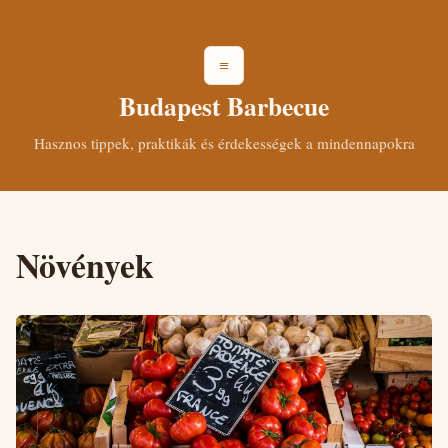
≡
Budapest Barbecue
Hasznos tippek, praktikák és érdekességek a mindennapokra
Növények