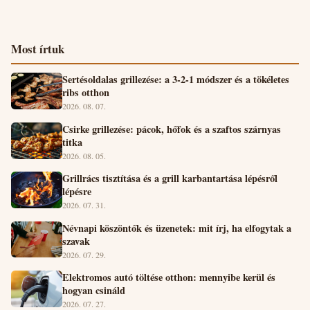
Most írtuk
Sertésoldalas grillezése: a 3-2-1 módszer és a tökéletes
ribs otthon
2026. 08. 07.
Csirke grillezése: pácok, hőfok és a szaftos szárnyas
titka
2026. 08. 05.
Grillrács tisztítása és a grill karbantartása lépésről
lépésre
2026. 07. 31.
Névnapi köszöntők és üzenetek: mit írj, ha elfogytak a
szavak
2026. 07. 29.
Elektromos autó töltése otthon: mennyibe kerül és
hogyan csináld
2026. 07. 27.