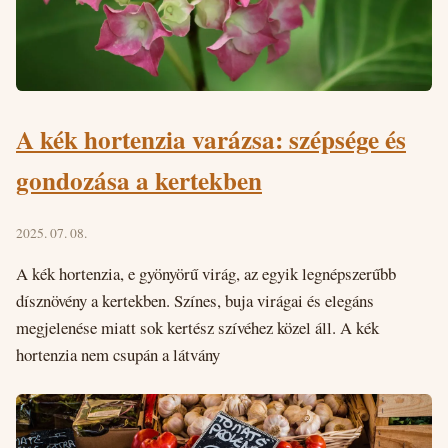
A kék hortenzia varázsa: szépsége és
gondozása a kertekben
2025. 07. 08.
A kék hortenzia, e gyönyörű virág, az egyik legnépszerűbb
dísznövény a kertekben. Színes, buja virágai és elegáns
megjelenése miatt sok kertész szívéhez közel áll. A kék
hortenzia nem csupán a látvány