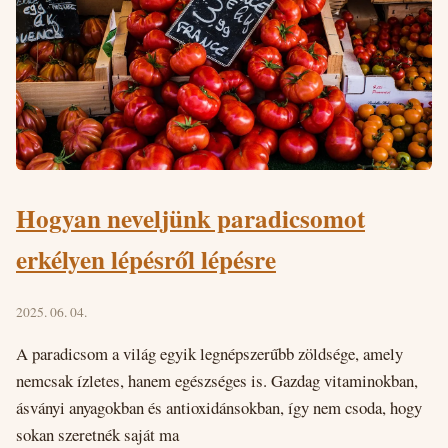
Hogyan neveljünk paradicsomot
erkélyen lépésről lépésre
2025. 06. 04.
A paradicsom a világ egyik legnépszerűbb zöldsége, amely
nemcsak ízletes, hanem egészséges is. Gazdag vitaminokban,
ásványi anyagokban és antioxidánsokban, így nem csoda, hogy
sokan szeretnék saját ma