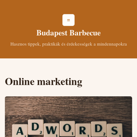
≡
Budapest Barbecue
Hasznos tippek, praktikák és érdekességek a mindennapokra
Online marketing