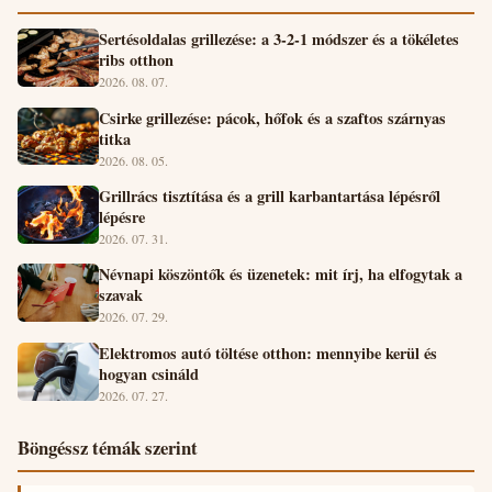
Sertésoldalas grillezése: a 3-2-1 módszer és a tökéletes
ribs otthon
2026. 08. 07.
Csirke grillezése: pácok, hőfok és a szaftos szárnyas
titka
2026. 08. 05.
Grillrács tisztítása és a grill karbantartása lépésről
lépésre
2026. 07. 31.
Névnapi köszöntők és üzenetek: mit írj, ha elfogytak a
szavak
2026. 07. 29.
Elektromos autó töltése otthon: mennyibe kerül és
hogyan csináld
2026. 07. 27.
Böngéssz témák szerint