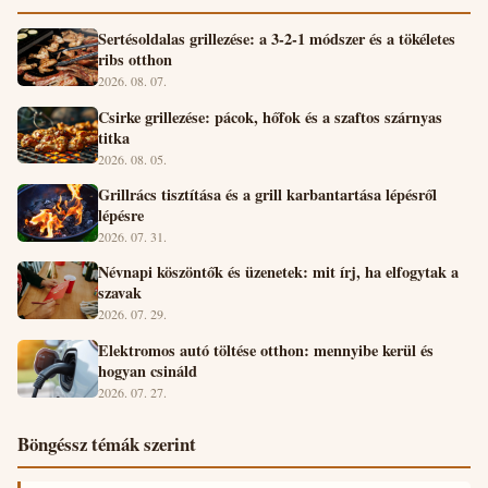
Sertésoldalas grillezése: a 3-2-1 módszer és a tökéletes
ribs otthon
2026. 08. 07.
Csirke grillezése: pácok, hőfok és a szaftos szárnyas
titka
2026. 08. 05.
Grillrács tisztítása és a grill karbantartása lépésről
lépésre
2026. 07. 31.
Névnapi köszöntők és üzenetek: mit írj, ha elfogytak a
szavak
2026. 07. 29.
Elektromos autó töltése otthon: mennyibe kerül és
hogyan csináld
2026. 07. 27.
Böngéssz témák szerint