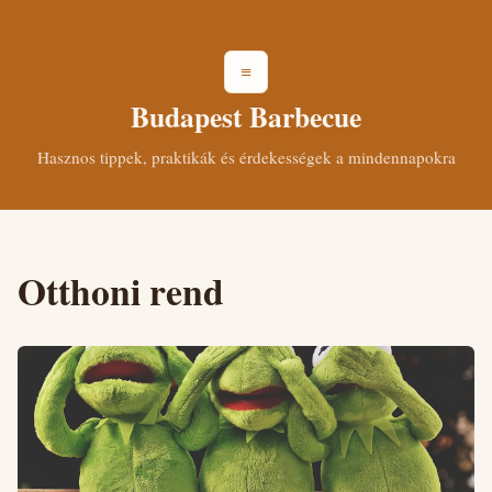
≡
Budapest Barbecue
Hasznos tippek, praktikák és érdekességek a mindennapokra
Otthoni rend