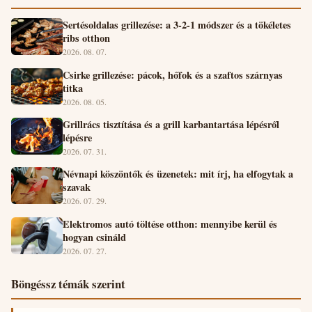
Sertésoldalas grillezése: a 3-2-1 módszer és a tökéletes
ribs otthon
2026. 08. 07.
Csirke grillezése: pácok, hőfok és a szaftos szárnyas
titka
2026. 08. 05.
Grillrács tisztítása és a grill karbantartása lépésről
lépésre
2026. 07. 31.
Névnapi köszöntők és üzenetek: mit írj, ha elfogytak a
szavak
2026. 07. 29.
Elektromos autó töltése otthon: mennyibe kerül és
hogyan csináld
2026. 07. 27.
Böngéssz témák szerint