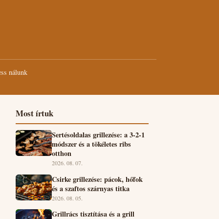
ss nálunk
Most írtuk
Sertésoldalas grillezése: a 3-2-1
módszer és a tökéletes ribs
otthon
2026. 08. 07.
Csirke grillezése: pácok, hőfok
és a szaftos szárnyas titka
2026. 08. 05.
Grillrács tisztítása és a grill