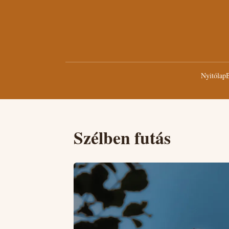
Nyitólap
B
Szélben futás