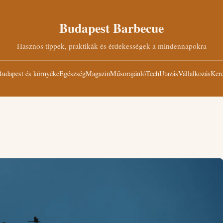
Budapest Barbecue
Hasznos tippek, praktikák és érdekességek a mindennapokra
udapest és környéke
Egészség
Magazin
Műsorajánló
Tech
Utazás
Vállalkozás
Kere