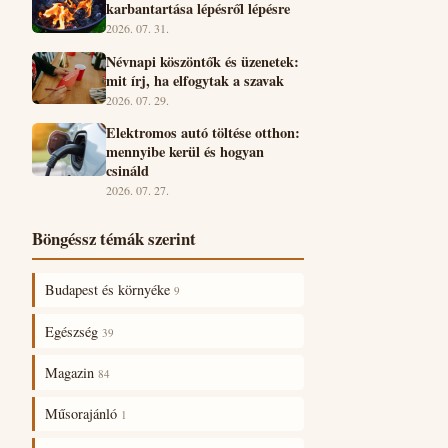
karbantartása lépésről lépésre
2026. 07. 31.
Névnapi köszöntők és üzenetek:
mit írj, ha elfogytak a szavak
2026. 07. 29.
Elektromos autó töltése otthon:
mennyibe kerül és hogyan
csináld
2026. 07. 27.
Böngéssz témák szerint
Budapest és környéke
9
Egészség
39
Magazin
84
Műsorajánló
1