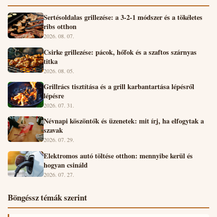
Sertésoldalas grillezése: a 3-2-1 módszer és a tökéletes
ribs otthon
2026. 08. 07.
Csirke grillezése: pácok, hőfok és a szaftos szárnyas
titka
2026. 08. 05.
Grillrács tisztítása és a grill karbantartása lépésről
lépésre
2026. 07. 31.
Névnapi köszöntők és üzenetek: mit írj, ha elfogytak a
szavak
2026. 07. 29.
Elektromos autó töltése otthon: mennyibe kerül és
hogyan csináld
2026. 07. 27.
Böngéssz témák szerint