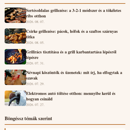
Sertésoldalas grillezése: a 3-2-1 módszer és a tökéletes
ribs otthon
2026. 08. 07.
Csirke grillezése: pácok, hőfok és a szaftos szárnyas
titka
2026. 08. 05.
Grillrács tisztítása és a grill karbantartása lépésről
lépésre
2026. 07. 31.
Névnapi köszöntők és üzenetek: mit írj, ha elfogytak a
szavak
2026. 07. 29.
Elektromos autó töltése otthon: mennyibe kerül és
hogyan csináld
2026. 07. 27.
Böngéssz témák szerint