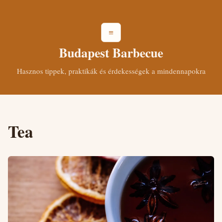
≡
Budapest Barbecue
Hasznos tippek, praktikák és érdekességek a mindennapokra
Tea