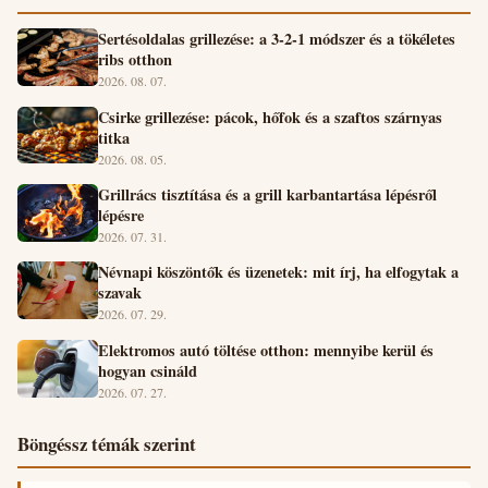
Sertésoldalas grillezése: a 3-2-1 módszer és a tökéletes
ribs otthon
2026. 08. 07.
Csirke grillezése: pácok, hőfok és a szaftos szárnyas
titka
2026. 08. 05.
Grillrács tisztítása és a grill karbantartása lépésről
lépésre
2026. 07. 31.
Névnapi köszöntők és üzenetek: mit írj, ha elfogytak a
szavak
2026. 07. 29.
Elektromos autó töltése otthon: mennyibe kerül és
hogyan csináld
2026. 07. 27.
Böngéssz témák szerint