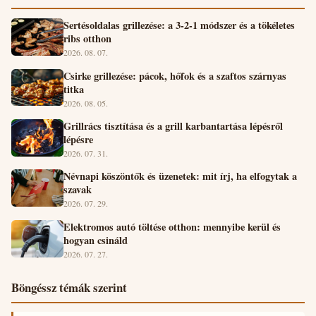
Sertésoldalas grillezése: a 3-2-1 módszer és a tökéletes
ribs otthon
2026. 08. 07.
Csirke grillezése: pácok, hőfok és a szaftos szárnyas
titka
2026. 08. 05.
Grillrács tisztítása és a grill karbantartása lépésről
lépésre
2026. 07. 31.
Névnapi köszöntők és üzenetek: mit írj, ha elfogytak a
szavak
2026. 07. 29.
Elektromos autó töltése otthon: mennyibe kerül és
hogyan csináld
2026. 07. 27.
Böngéssz témák szerint