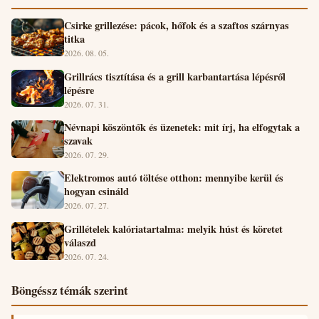
Csirke grillezése: pácok, hőfok és a szaftos szárnyas
titka
2026. 08. 05.
Grillrács tisztítása és a grill karbantartása lépésről
lépésre
2026. 07. 31.
Névnapi köszöntők és üzenetek: mit írj, ha elfogytak a
szavak
2026. 07. 29.
Elektromos autó töltése otthon: mennyibe kerül és
hogyan csináld
2026. 07. 27.
Grillételek kalóriatartalma: melyik húst és köretet
válaszd
2026. 07. 24.
Böngéssz témák szerint