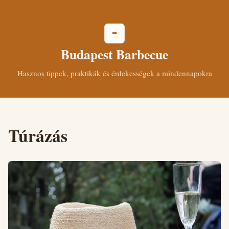
≡
Budapest Barbecue
Hasznos tippek, praktikák és érdekességek a mindennapokra
Túrázás