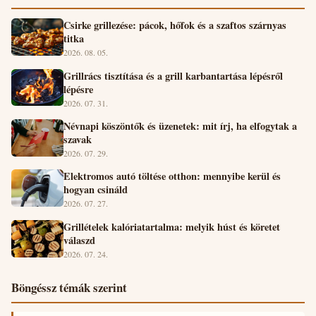
Csirke grillezése: pácok, hőfok és a szaftos szárnyas
titka
2026. 08. 05.
Grillrács tisztítása és a grill karbantartása lépésről
lépésre
2026. 07. 31.
Névnapi köszöntők és üzenetek: mit írj, ha elfogytak a
szavak
2026. 07. 29.
Elektromos autó töltése otthon: mennyibe kerül és
hogyan csináld
2026. 07. 27.
Grillételek kalóriatartalma: melyik húst és köretet
válaszd
2026. 07. 24.
Böngéssz témák szerint