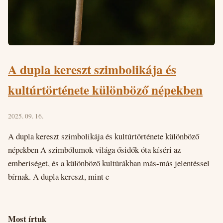
A dupla kereszt szimbolikája és
kultúrtörténete különböző népekben
2025. 09. 16.
A dupla kereszt szimbolikája és kultúrtörténete különböző
népekben A szimbólumok világa ősidők óta kíséri az
emberiséget, és a különböző kultúrákban más-más jelentéssel
bírnak. A dupla kereszt, mint e
Most írtuk