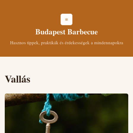
≡
Budapest Barbecue
Hasznos tippek, praktikák és érdekességek a mindennapokra
Vallás